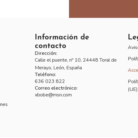
Información de
Le
contacto
Avis
Dirección:
Polí
Calle el puente, nº 10, 24448 Toral de
Merayo, León, España
Acce
Teléfono:
636 023 822
Polí
Correo electrónico:
(UE)
xbobe@msn.com
ones