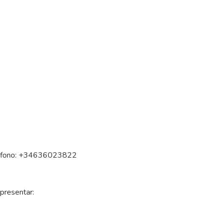
:
eléfono: +34636023822
 presentar: